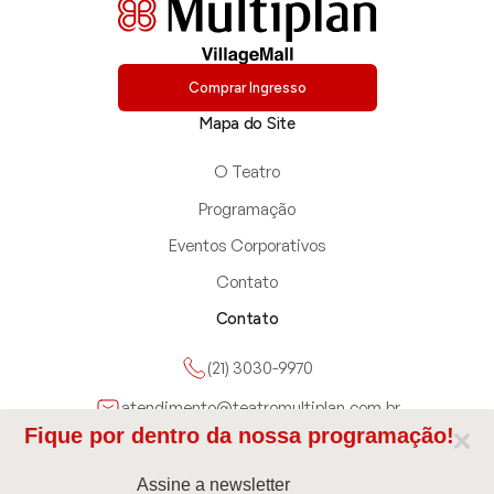
Comprar Ingresso
Mapa do Site
O Teatro
Programação
Eventos Corporativos
Contato
Contato
(21) 3030-9970
atendimento@teatromultiplan.com.br
Fique por dentro da nossa programação!
Avenida das Américas 3900, Rio de Janeiro, RJ, Brazil
Assine a newsletter