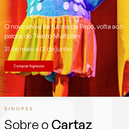
O novo show da turma da Popó, volta aos
palcos do Teatro Multiplan
31 de maio e 01 de junho
Comprar Ingresso
SINOPSE
Sobre o
Cartaz