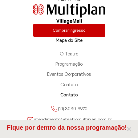
Comprar Ingresso
Mapa do Site
O Teatro
Programação
Eventos Corporativos
Contato
Contato
(21) 3030-9970
atendimento@teatromultiplan.com.br
Fique por dentro da nossa programação!
Avenida das Américas 3900, Rio de Janeiro, RJ, Brazil