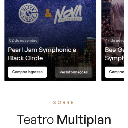
02 de novembro
17 de novem
Pearl Jam Symphonic e
Bee Gee
Black Circle
Sympho
Comprar Ingresso
Comprar I
Ver Informações
SOBRE
Teatro
Multiplan