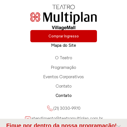
Comprar Ingresso
Mapa do Site
O Teatro
Programação
Eventos Corporativos
Contato
Contato
(21) 3030-9970
atendimento@teatromultiplan.com.br
Fique por dentro da nossa programação!