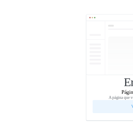
E
Págin
A página que v
V