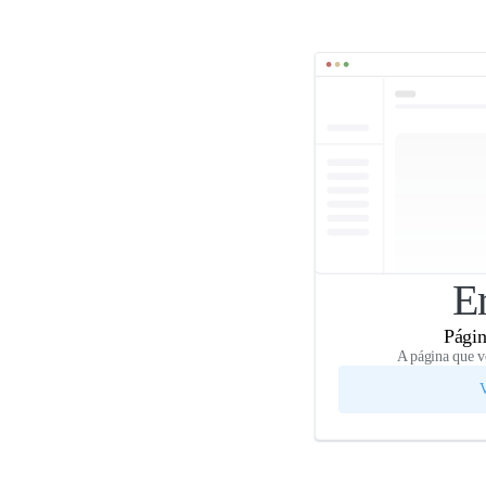
E
Págin
A página que v
V