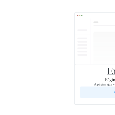
E
Págin
A página que v
V